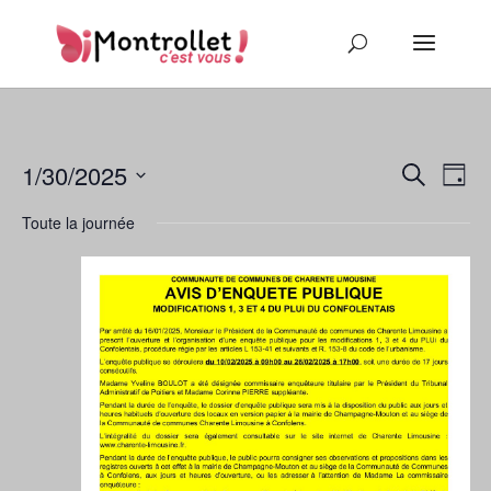
Recher
Nav
1/30/2025
Recherche
Jour
de
et
Sélectionnez
vu
naviga
Toute la journée
une
Év
de
date.
vues
Évène