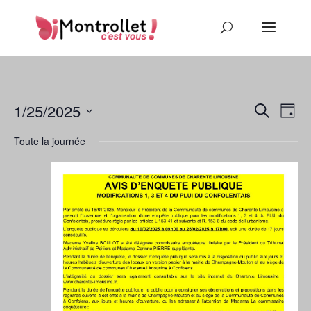
Recher
Nav
1/25/2025
Recherche
Jour
de
et
Sélectionnez
vu
naviga
Toute la journée
une
Év
de
date.
vues
Évène