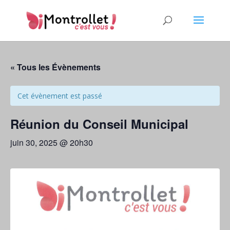
« Tous les Évènements
Cet évènement est passé
Réunion du Conseil Municipal
juin 30, 2025 @ 20h30