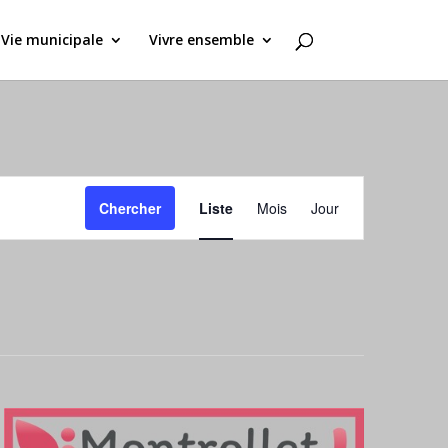
Vie municipale
Vivre ensemble
Navigation
de
Chercher
Liste
Mois
Jour
vues
Évènement