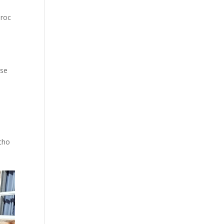
Troc
sse
écho