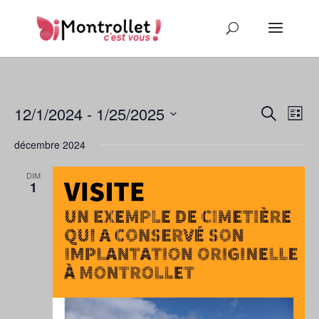
Recher
Nav
12/1/2024
 - 
1/25/2025
Recherche
Liste
de
et
Sélectionnez
vu
naviga
décembre 2024
une
Év
de
date.
DIM
vues
1
Évène